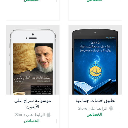
تطبيق ختمات جماعية
موسوعة سراج على
الآيفون
الرابط على Store
الخصائص
الرابط على Store
الخصائص