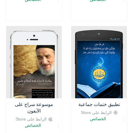
تطبيق ختمات جماعية
موسوعة سراج على
الآيفون
الرابط على Store
الخصائص
الرابط على Store
الخصائص